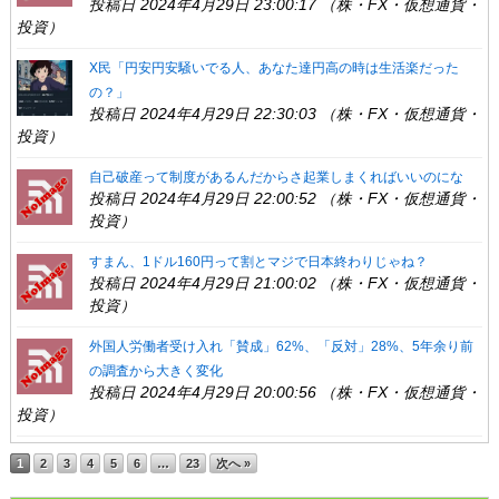
投稿日 2024年4月29日 23:00:17 （株・FX・仮想通貨・
投資）
X民「円安円安騒いでる人、あなた達円高の時は生活楽だった
の？」
投稿日 2024年4月29日 22:30:03 （株・FX・仮想通貨・
投資）
自己破産って制度があるんだからさ起業しまくればいいのにな
投稿日 2024年4月29日 22:00:52 （株・FX・仮想通貨・
投資）
すまん、1ドル160円って割とマジで日本終わりじゃね？
投稿日 2024年4月29日 21:00:02 （株・FX・仮想通貨・
投資）
外国人労働者受け入れ「賛成」62%、「反対」28%、5年余り前
の調査から大きく変化
投稿日 2024年4月29日 20:00:56 （株・FX・仮想通貨・
投資）
1
2
3
4
5
6
…
23
次へ »