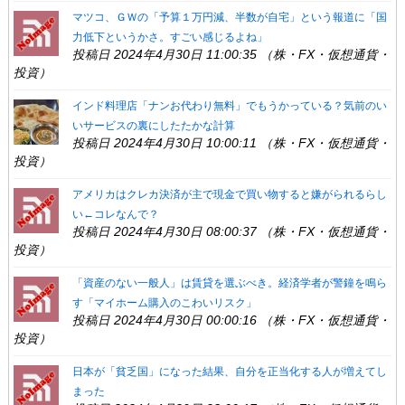
マツコ、ＧＷの「予算１万円減、半数が自宅」という報道に「国
力低下というかさ。すごい感じるよね」
投稿日 2024年4月30日 11:00:35 （株・FX・仮想通貨・
投資）
インド料理店「ナンお代わり無料」でもうかっている？気前のい
いサービスの裏にしたたかな計算
投稿日 2024年4月30日 10:00:11 （株・FX・仮想通貨・
投資）
アメリカはクレカ決済が主で現金で買い物すると嫌がられるらし
い←コレなんで？
投稿日 2024年4月30日 08:00:37 （株・FX・仮想通貨・
投資）
「資産のない一般人」は賃貸を選ぶべき。経済学者が警鐘を鳴ら
す「マイホーム購入のこわいリスク」
投稿日 2024年4月30日 00:00:16 （株・FX・仮想通貨・
投資）
日本が「貧乏国」になった結果、自分を正当化する人が増えてし
まった