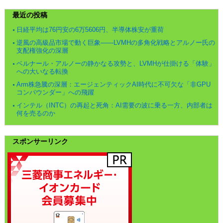
最近の投稿
日経平均は76円安の6万5606円、半導体株安が重荷
逆風の高級品市場で動く巨象――LVMHの多角化戦略とアルノー氏の
支配権強化の深層
ベルナール・アルノーの静かなる攻勢と、LVMHが仕掛ける「体験」
への大いなる転換
Arm株急騰の深層：エージェンティックAI時代に不可欠な「非GPU
コンパウンダー」への飛躍
インテル（INTC）の再起と死角：AI需要の波に乗る一方、内部者は
何を売るのか
スポンサーリンク