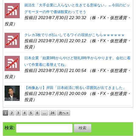
就活生「大手企業に入らないと生きてる意味ない」←今回のビッ
グモーターの件で価値観変わってそう
投稿日 2023年7月30日 22:30:32 （株・FX・仮想通貨・
投資）
クレカ3枚でリボ払いしてるワイの現状がこちらｗｗｗｗｗｗ
投稿日 2023年7月30日 22:00:12 （株・FX・仮想通貨・
投資）
日本企業「始業9時からやけど朝礼8時半からやります。会社に着
いて作業着に着替えてね」
投稿日 2023年7月30日 21:00:54 （株・FX・仮想通貨・
投資）
【画像あり】岸田「日本経済に明るい雰囲気が出てきました」
投稿日 2023年7月30日 20:00:09 （株・FX・仮想通貨・
投資）
1
2
3
4
5
6
…
24
次へ »
検索: