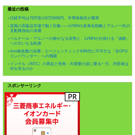
最近の投稿
日経平均は76円安の6万5606円、半導体株安が重荷
逆風の高級品市場で動く巨象――LVMHの多角化戦略とアルノー氏の
支配権強化の深層
ベルナール・アルノーの静かなる攻勢と、LVMHが仕掛ける「体験」
への大いなる転換
Arm株急騰の深層：エージェンティックAI時代に不可欠な「非GPU
コンパウンダー」への飛躍
インテル（INTC）の再起と死角：AI需要の波に乗る一方、内部者は
何を売るのか
スポンサーリンク