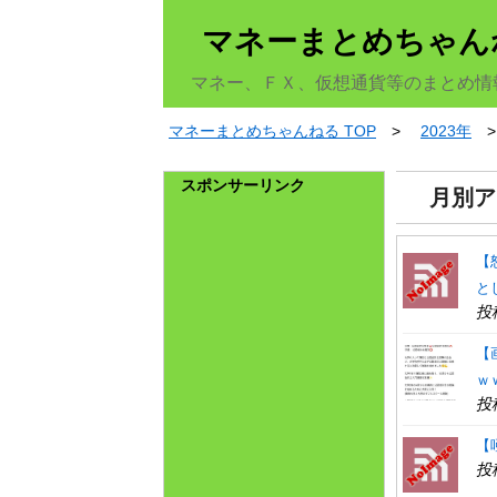
マネーまとめちゃん
マネー、ＦＸ、仮想通貨等のまとめ情
マネーまとめちゃんねる TOP
2023年
スポンサーリンク
月別ア
【
と
投
【
ｗ
投
【
投