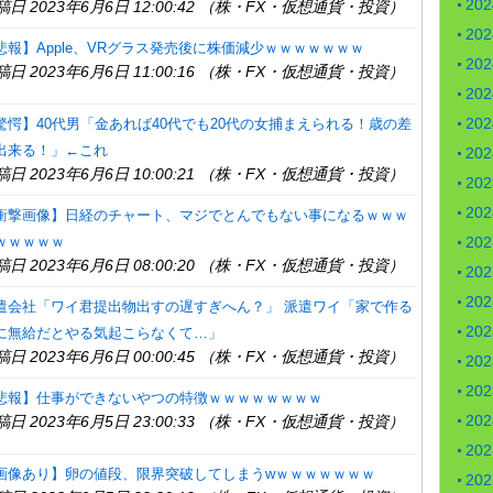
20
稿日 2023年6月6日 12:00:42 （株・FX・仮想通貨・投資）
20
悲報】Apple、VRグラス発売後に株価減少ｗｗｗｗｗｗｗ
20
稿日 2023年6月6日 11:00:16 （株・FX・仮想通貨・投資）
20
20
驚愕】40代男「金あれば40代でも20代の女捕まえられる！歳の差
出来る！」←これ
20
稿日 2023年6月6日 10:00:21 （株・FX・仮想通貨・投資）
20
20
衝撃画像】日経のチャート、マジでとんでもない事になるｗｗｗ
20
ｗｗｗｗｗ
稿日 2023年6月6日 08:00:20 （株・FX・仮想通貨・投資）
20
20
遣会社「ワイ君提出物出すの遅すぎへん？」 派遣ワイ「家で作る
20
に無給だとやる気起こらなくて…」
稿日 2023年6月6日 00:00:45 （株・FX・仮想通貨・投資）
20
20
悲報】仕事ができないやつの特徴ｗｗｗｗｗｗｗｗ
20
稿日 2023年6月5日 23:00:33 （株・FX・仮想通貨・投資）
20
画像あり】卵の値段、限界突破してしまうwｗｗｗｗｗｗｗ
20