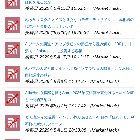
は何を売るのか
投稿日 2026年6月15日 16:52:07 （Market Hack）
地政学リスクのノイズと新たなコモディティサイクル：金相場の
現在地と長期の巨大トレンド
投稿日 2026年5月28日 16:28:36 （Market Hack）
AIブームの裏道：アップラビンの熱狂から読み解く、100ドル未
満で「Anthropic」に投資する秘策
投稿日 2026年5月17日 19:13:17 （Market Hack）
AIバブルの光と影：肥大化するインフラ投資の限界と、なお続く
巨額調達の熱狂
投稿日 2026年5月8日 14:14:32 （Market Hack）
AI時代の心臓部を担うArm：2026年度決算が裏付ける市場の熱狂
と圧倒的支配力
投稿日 2026年5月7日 16:27:42 （Market Hack）
どん底からの逆襲：インテル株が魅せた55年目の「狂乱」と、AI
覇権の新たなフェーズ
投稿日 2026年5月1日 20:33:08 （Market Hack）