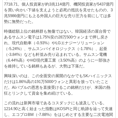
7718.71。個人投資家が約3兆114億円、機関投資家が5437億円
を買い向かい下値を支えようと必死の抵抗を見せたものの、3
兆5986億円にも上る外国人の巨大な売り圧力を前にしては多
勢に無勢だった。
時価総額上位の銘柄群も無傷ではない。韓国経済の屋台骨で
あるサムスン電子は1.75%安の28万500ウォンまで押し戻さ
れ、現代自動車（-0.93%）やLGエナジーソリューション
（-5.24%）、サムスンバイオロジックス（-1.78%）、起亜
（-3.84%）なども軒並み売り込まれている。サムスン電機
（6.44%高）やHD現代重工業（3.50%高）のように一部強さ
を維持している銘柄もあるが、大勢は下落だ。
興味深いのは、この全面安の展開のなかでもSKハイニックス
だけは1.86%高の191万5000ウォンと異彩を放っていたこと
だ。AIバブルの恩恵を直接受けるこの銘柄だけが、米国の熱
狂とリンクして資金を集め続けている。
この流れは新興市場であるコスダックにも波及している。
1214.90と高く始まった指数はKOSPIと同じ軌跡を辿って失速
し、エコプロBM（-7.88%）をはじめとする主要な二次電池関