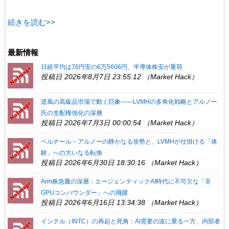
有
ク
有
(
リ
(
新
ッ
新
続きを読む>>
し
ク
し
い
し
い
ウ
て
ウ
ィ
く
ィ
ン
だ
ン
最新情報
ド
さ
ド
ウ
い
ウ
で
(
で
日経平均は76円安の6万5606円、半導体株安が重荷
開
新
開
投稿日 2026年8月7日 23:55:12 （Market Hack）
き
し
き
ま
い
ま
す
ウ
す
)
ィ
)
逆風の高級品市場で動く巨象――LVMHの多角化戦略とアルノー
ン
ド
氏の支配権強化の深層
ウ
で
投稿日 2026年7月3日 00:00:54 （Market Hack）
開
き
ま
ベルナール・アルノーの静かなる攻勢と、LVMHが仕掛ける「体
す
)
験」への大いなる転換
投稿日 2026年6月30日 18:30:16 （Market Hack）
Arm株急騰の深層：エージェンティックAI時代に不可欠な「非
GPUコンパウンダー」への飛躍
投稿日 2026年6月16日 13:34:38 （Market Hack）
インテル（INTC）の再起と死角：AI需要の波に乗る一方、内部者