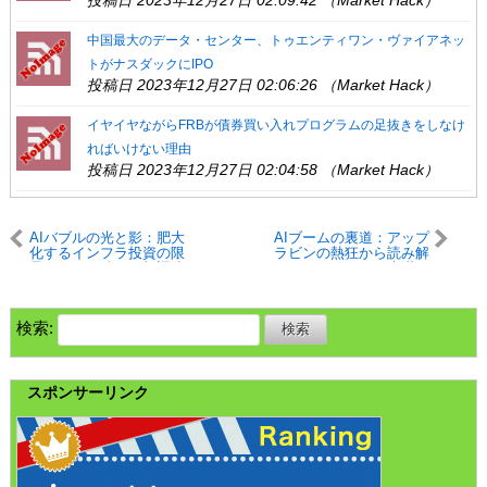
投稿日 2023年12月27日 02:09:42 （Market Hack）
中国最大のデータ・センター、トゥエンティワン・ヴァイアネッ
トがナスダックにIPO
投稿日 2023年12月27日 02:06:26 （Market Hack）
イヤイヤながらFRBが債券買い入れプログラムの足抜きをしなけ
ればいけない理由
投稿日 2023年12月27日 02:04:58 （Market Hack）
AIバブルの光と影：肥大
AIブームの裏道：アップ
化するインフラ投資の限
ラビンの熱狂から読み解
界と、なお続く巨額調達
く、100ドル未満で
の熱狂
「Anthropic」に投資する
秘策
検索:
スポンサーリンク