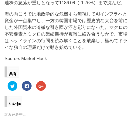
連株の急落が重しとなって1186.09（-1.76%）まで沈んだ。
海の向こうでは地政学的な危機すら無視してAIインフラへと
資金が一点集中し、一方の韓国市場では歴史的な大台を前に
した外国資本の冷徹な引き際が浮き彫りになった。マクロの
不安要素とミクロの業績期待が複雑に絡み合うなかで、市場
はヘッドラインの行間を読み解くことを放棄し、極めてドラ
イな独自の理屈だけで動き始めている。
Source: Market Hack
共有:
ク
F
ク
リ
a
リ
ッ
c
ッ
ク
e
ク
し
b
し
て
o
て
いいね:
T
o
G
w
k
o
i
で
o
読み込み中...
t
共
g
t
有
l
e
す
e
r
る
+
で
に
で
共
は
共