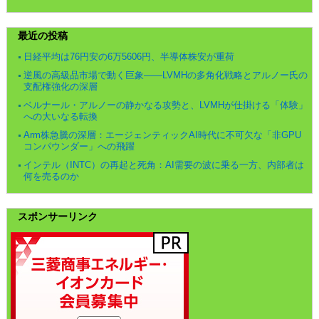
最近の投稿
日経平均は76円安の6万5606円、半導体株安が重荷
逆風の高級品市場で動く巨象――LVMHの多角化戦略とアルノー氏の
支配権強化の深層
ベルナール・アルノーの静かなる攻勢と、LVMHが仕掛ける「体験」
への大いなる転換
Arm株急騰の深層：エージェンティックAI時代に不可欠な「非GPU
コンパウンダー」への飛躍
インテル（INTC）の再起と死角：AI需要の波に乗る一方、内部者は
何を売るのか
スポンサーリンク