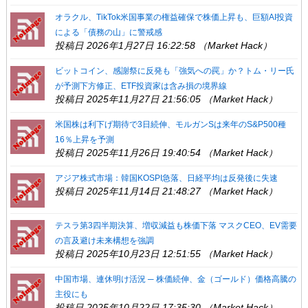
オラクル、TikTok米国事業の権益確保で株価上昇も、巨額AI投資
による「債務の山」に警戒感
投稿日 2026年1月27日 16:22:58 （Market Hack）
ビットコイン、感謝祭に反発も「強気への罠」か？トム・リー氏
が予測下方修正、ETF投資家は含み損の境界線
投稿日 2025年11月27日 21:56:05 （Market Hack）
米国株は利下げ期待で3日続伸、モルガンSは来年のS&P500種
16％上昇を予測
投稿日 2025年11月26日 19:40:54 （Market Hack）
アジア株式市場：韓国KOSPI急落、日経平均は反発後に失速
投稿日 2025年11月14日 21:48:27 （Market Hack）
テスラ第3四半期決算、増収減益も株価下落 マスクCEO、EV需要
の言及避け未来構想を強調
投稿日 2025年10月23日 12:51:55 （Market Hack）
中国市場、連休明け活況 ─ 株価続伸、金（ゴールド）価格高騰の
主役にも
投稿日 2025年10月22日 17:35:30 （Market Hack）