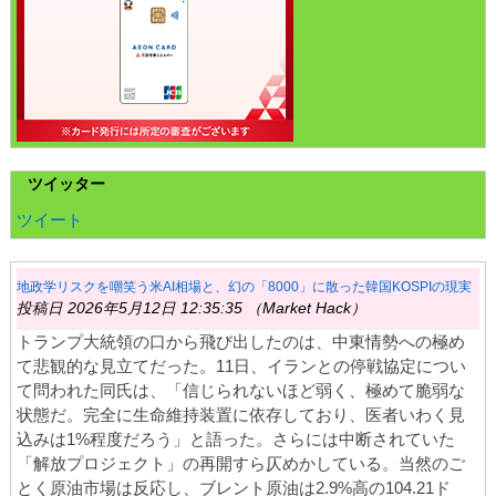
ツイッター
ツイート
地政学リスクを嘲笑う米AI相場と、幻の「8000」に散った韓国KOSPIの現実
投稿日 2026年5月12日 12:35:35 （Market Hack）
トランプ大統領の口から飛び出したのは、中東情勢への極め
て悲観的な見立てだった。11日、イランとの停戦協定につい
て問われた同氏は、「信じられないほど弱く、極めて脆弱な
状態だ。完全に生命維持装置に依存しており、医者いわく見
込みは1%程度だろう」と語った。さらには中断されていた
「解放プロジェクト」の再開すら仄めかしている。当然のご
とく原油市場は反応し、ブレント原油は2.9%高の104.21ド