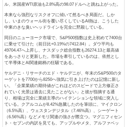
ル、米国産WTI原油も2.8%高の98.07ドルへと跳ね上がった。
本来なら強烈なリスクオフに傾いて然るべき局面だ。しか
し、いまのウォール街を覆い尽くしているAI熱は、こうした
中東のきな臭いヘッドラインを完全に黙殺している。
同日のニューヨーク市場で、S&P500指数は史上初めて7400台
に乗せて引けた（前日比+0.19%の7412.84）。ダウ平均も
49704.47へ上昇し、ナスダック総合指数も26274.13と最高値
をあっさりと更新した。市場を牽引しているのは、依然とし
て半導体とAI関連銘柄の狂騒である。
ヤルデニ・リサーチのエド・ヤルデニが、年末のS&P500のタ
ーゲットを7700から8250へ強気に引き上げたのは記憶に新し
い。「企業業績の期待値がこれほどのスピードで上方修正さ
れていく光景は過去に見たことがない」と彼が指摘する通
り、相場は完全に業績主導のハイテンションな領域に突入し
ている。クアルコムが8.42%急騰したのを筆頭に、マイクロン
（6.5%高）、ウェスタンデジタル（7.46%高）、シーゲート
（6.56%高）などメモリ関連の強さが際立つ。マグニフィセン
ト・セブンの内訳を見ても、アップルやメタ、アルファベッ