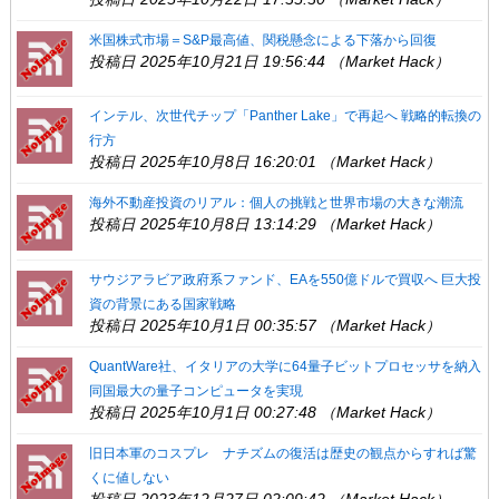
米国株式市場＝S&P最高値、関税懸念による下落から回復
投稿日 2025年10月21日 19:56:44 （Market Hack）
インテル、次世代チップ「Panther Lake」で再起へ 戦略的転換の
行方
投稿日 2025年10月8日 16:20:01 （Market Hack）
海外不動産投資のリアル：個人の挑戦と世界市場の大きな潮流
投稿日 2025年10月8日 13:14:29 （Market Hack）
サウジアラビア政府系ファンド、EAを550億ドルで買収へ 巨大投
資の背景にある国家戦略
投稿日 2025年10月1日 00:35:57 （Market Hack）
QuantWare社、イタリアの大学に64量子ビットプロセッサを納入
同国最大の量子コンピュータを実現
投稿日 2025年10月1日 00:27:48 （Market Hack）
旧日本軍のコスプレ ナチズムの復活は歴史の観点からすれば驚
くに値しない