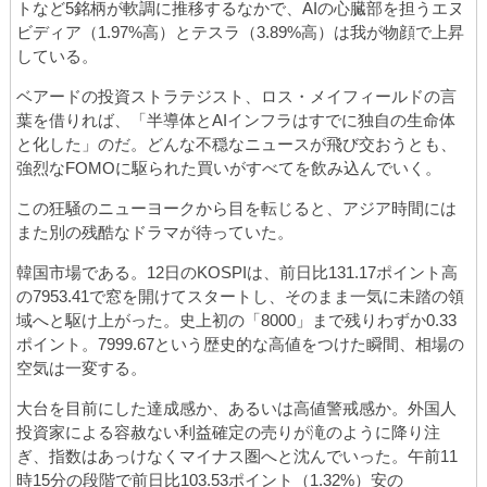
トなど5銘柄が軟調に推移するなかで、AIの心臓部を担うエヌ
ビディア（1.97%高）とテスラ（3.89%高）は我が物顔で上昇
している。
ベアードの投資ストラテジスト、ロス・メイフィールドの言
葉を借りれば、「半導体とAIインフラはすでに独自の生命体
と化した」のだ。どんな不穏なニュースが飛び交おうとも、
強烈なFOMOに駆られた買いがすべてを飲み込んでいく。
この狂騒のニューヨークから目を転じると、アジア時間には
また別の残酷なドラマが待っていた。
韓国市場である。12日のKOSPIは、前日比131.17ポイント高
の7953.41で窓を開けてスタートし、そのまま一気に未踏の領
域へと駆け上がった。史上初の「8000」まで残りわずか0.33
ポイント。7999.67という歴史的な高値をつけた瞬間、相場の
空気は一変する。
大台を目前にした達成感か、あるいは高値警戒感か。外国人
投資家による容赦ない利益確定の売りが滝のように降り注
ぎ、指数はあっけなくマイナス圏へと沈んでいった。午前11
時15分の段階で前日比103.53ポイント（1.32%）安の