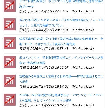
ラブブ特需の終焉か。ポップマートを襲う株価急落と海外市場の
急ブレーキ
投稿日 2026年4月30日 22:40:59 （Market Hack）
遥かなる9.5兆ドル企業への道：メタのAI覇権を賭けた「ムーンシ
ョット」と狂気の報酬プログラム
投稿日 2026年4月29日 23:39:31 （Market Hack）
経営再建の正念場に立つ日産：国内市場の深刻な顧客離れと、次
期「GT-R」に託すブランド復活への青写真
投稿日 2026年4月21日 18:58:41 （Market Hack）
米ロビンフッド、予測市場事業を拡大へ：インサイダーリスク懸
念で一部契約は制限
投稿日 2026年4月13日 16:36:07 （Market Hack）
攻勢強める中国本土と苦戦する日本市場――BYDが直面する二つ
の現実
投稿日 2026年2月16日 16:57:08 （Market Hack）
2028年、AI市場の勢力図は激変するか：アマゾンとアルファベッ
トの逆襲、そしてマイクロソフトの挑戦
投稿日 2026年1月27日 18:09:18 （Market Hack）